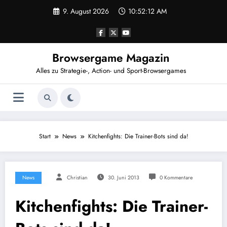
Zum
9. August 2026
10:52:13 AM
Inhalt
springen
Browsergame Magazin
Alles zu Strategie-, Action- und Sport-Browsergames
Start
News
Kitchenfights: Die Trainer-Bots sind da!
News
Christian
30. Juni 2013
0 Kommentare
Kitchenfights: Die Trainer-