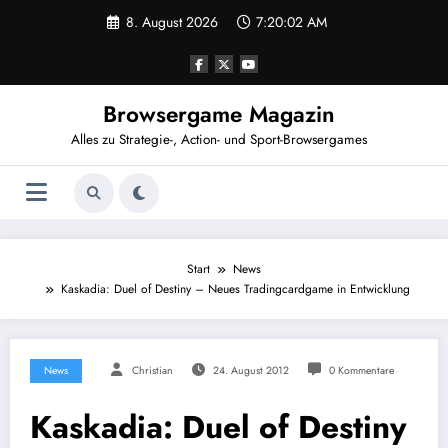
Zum
8. August 2026
7:20:02 AM
Inhalt
springen
Browsergame Magazin
Alles zu Strategie-, Action- und Sport-Browsergames
Start
News
Kaskadia: Duel of Destiny – Neues Tradingcardgame in Entwicklung
News
Christian
24. August 2012
0 Kommentare
Kaskadia: Duel of Destiny