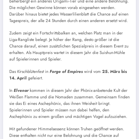
beherbergt ein anderes Origami-Tier und eine andere Belohnung.
Die möglichen Gewinne können vorab eingesehen werden.
Darüber hinaus bietet jedes Wasserlilienblatt die Chance auf einen
Tagespreis, der alle 24 Stunden durch einen anderen ersetzt wird.
Zudem zeigt ein Fortschrittsbalken an, welchen Platz man in der
Liga-Rangliste belegt. Je höher der Rang, desto größer ist die
Chance darauf, einen zusätzlichen Spezialpreis in diesem Event zu
erhalten. Als Hauptpreis wartet in diesem Jahr die Suishun-Mühle
auf Spielerinnen und Spieler.
Das
Kirschblütenfest
in
Forge of Empires
wird vom
25. März bis
14. April
gefeiert.
In
Elvenar
kommen in diesem Jahr der Phönix-anbetende Kult der
Weißen Flamme und die Nomaden zusammen. Gemeinsam finden
sie das Ei eines Aschephönix, das ihnen Weisheit bringt.
Spielerinnen und Spieler müssen nun dabei helfen, den
Aschephönix zu einem großen und mächtigen Vogel aufzuziehen.
Mit gefundener Himmelsessenz können Truhen geöffnet werden.
Diese enthalten nicht nur eine Belohnung und die Chance auf