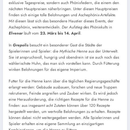
exklusive Tagespreise, sondern auch Phönixfedern, die einem den
nächsten Hauptpreisen näherbringen. Unter diesen Hauptpreisen
finden sich einige tolle Belohnungen und Aschephönix-Artefakte.
Mit diesen lässt sich das besondere Haustier dieses Events, der
Aschephönix, weiterentwickeln.
Der Aufstieg des Phönixkults
in
Elvenar
läuft vom
23. März bis 14. April
.
In
Grepolis
besucht ein besonderer Gast die Städte der
Spielerinnen und Spieler: die
Mythische Henne
aus der Unterwelt.
Sie ist anspruchsvoll, hungrig und obendrein ist sie auch noch das
wählerischste Huhn, das man sich vorstellen kann. Durch Fütterung
winken Belohnungen für das eigene Imperium.
Futter für die Henne kann über die täglichen Regierungsgeschäfte
erlangt werden: Gebäude ausbauen, forschen und neue Truppen
rekrutieren, Feinde angreifen und Zauber wirken. Es wird jedoch
eine Herausforderung, die richtigen Rezepte für die Henne zu
finden: aus insgesamt acht Zutaten können über 120 Rezepte
hergestellt werden, um wertvolle Belohnungen zu erhalten. Rezepte
können dabei nicht weitergegeben werden. Alle Spielerinnen und
Spieler erhalten eine eigene Sammlung an einzigartigen
Kombinationen, um die Henne zu füttern.