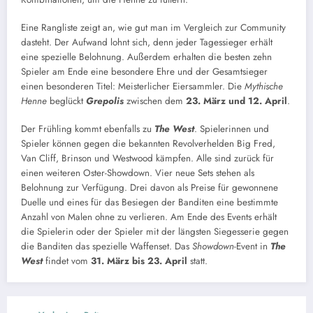
Eine Rangliste zeigt an, wie gut man im Vergleich zur Community
dasteht. Der Aufwand lohnt sich, denn jeder Tagessieger erhält
eine spezielle Belohnung. Außerdem erhalten die besten zehn
Spieler am Ende eine besondere Ehre und der Gesamtsieger
einen besonderen Titel: Meisterlicher Eiersammler. Die
Mythische
Henne
beglückt
Grepolis
zwischen dem
23. März und 12. April
.
Der Frühling kommt ebenfalls zu
The West
. Spielerinnen und
Spieler können gegen die bekannten Revolverhelden Big Fred,
Van Cliff, Brinson und Westwood kämpfen. Alle sind zurück für
einen weiteren Oster-Showdown. Vier neue Sets stehen als
Belohnung zur Verfügung. Drei davon als Preise für gewonnene
Duelle und eines für das Besiegen der Banditen eine bestimmte
Anzahl von Malen ohne zu verlieren. Am Ende des Events erhält
die Spielerin oder der Spieler mit der längsten Siegesserie gegen
die Banditen das spezielle Waffenset. Das
Showdown
-Event in
The
West
findet vom
31. März bis 23. April
statt.