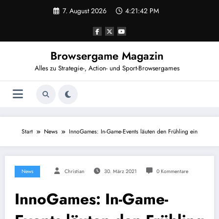
Zum
7. August 2026
4:21:42 PM
Inhalt
springen
Browsergame Magazin
Alles zu Strategie-, Action- und Sport-Browsergames
Start
News
InnoGames: In-Game-Events läuten den Frühling ein
News
Christian
30. März 2021
0 Kommentare
InnoGames: In-Game-