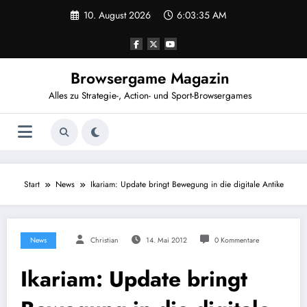
Zum
10. August 2026
6:03:36 AM
Inhalt
springen
Browsergame Magazin
Alles zu Strategie-, Action- und Sport-Browsergames
Start
News
Ikariam: Update bringt Bewegung in die digitale Antike
News
Christian
14. Mai 2012
0 Kommentare
Ikariam: Update bringt