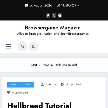
Zum
6. August 2026
11:58:42 PM
Inhalt
springen
Browsergame Magazin
Alles zu Strategie-, Action- und Sport-Browsergames
Start
News
Hellbreed Tutorial
News
Videos
Christian
13. April 2011
0 Kommentare
Hellbreed Tutorial