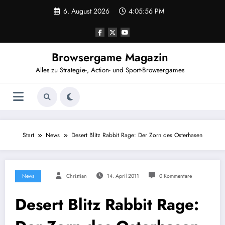
Zum
6. August 2026
4:05:57 PM
Inhalt
springen
Browsergame Magazin
Alles zu Strategie-, Action- und Sport-Browsergames
Start
News
Desert Blitz Rabbit Rage: Der Zorn des Osterhasen
News
Christian
14. April 2011
0 Kommentare
Desert Blitz Rabbit Rage: