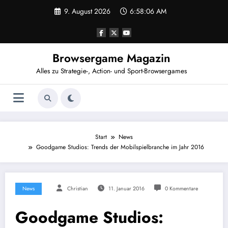
Zum
9. August 2026
6:58:06 AM
Inhalt
springen
Browsergame Magazin
Alles zu Strategie-, Action- und Sport-Browsergames
Start
News
Goodgame Studios: Trends der Mobilspielbranche im Jahr 2016
News
Christian
11. Januar 2016
0 Kommentare
Goodgame Studios: