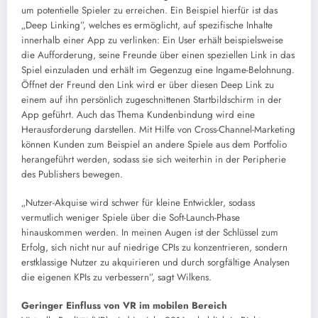
um potentielle Spieler zu erreichen. Ein Beispiel hierfür ist das
„Deep Linking”, welches es ermöglicht, auf spezifische Inhalte
innerhalb einer App zu verlinken: Ein User erhält beispielsweise
die Aufforderung, seine Freunde über einen speziellen Link in das
Spiel einzuladen und erhält im Gegenzug eine Ingame-Belohnung.
Öffnet der Freund den Link wird er über diesen Deep Link zu
einem auf ihn persönlich zugeschnittenen Startbildschirm in der
App geführt. Auch das Thema Kundenbindung wird eine
Herausforderung darstellen. Mit Hilfe von Cross-Channel-Marketing
können Kunden zum Beispiel an andere Spiele aus dem Portfolio
herangeführt werden, sodass sie sich weiterhin in der Peripherie
des Publishers bewegen.
„Nutzer-Akquise wird schwer für kleine Entwickler, sodass
vermutlich weniger Spiele über die Soft-Launch-Phase
hinauskommen werden. In meinen Augen ist der Schlüssel zum
Erfolg, sich nicht nur auf niedrige CPIs zu konzentrieren, sondern
erstklassige Nutzer zu akquirieren und durch sorgfältige Analysen
die eigenen KPIs zu verbessern”, sagt Wilkens.
Geringer Einfluss von VR im mobilen Bereich