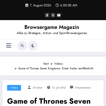
Zum
7. August 2026
6:00:08 AM
Inhalt
springen
Browsergame Magazin
Alles zu Strategie-, Action- und Sport-Browsergames
Start
Videos
Game of Thrones Seven Kingdoms: Erster Trailer veröffentlicht
Videos
Christian
12. Juli 2012
0 Kommentare
Game of Thrones Seven