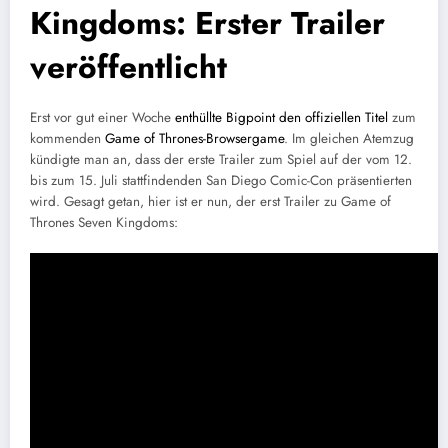
Kingdoms: Erster Trailer
veröffentlicht
Erst vor gut einer Woche
enthüllte Bigpoint den offiziellen Titel
zum
kommenden
Game of Thrones-Browsergame
. Im gleichen Atemzug
kündigte man an, dass der erste Trailer zum Spiel auf der vom 12.
bis zum 15. Juli stattfindenden San Diego Comic-Con präsentierten
wird. Gesagt getan, hier ist er nun, der erst Trailer zu Game of
Thrones Seven Kingdoms: