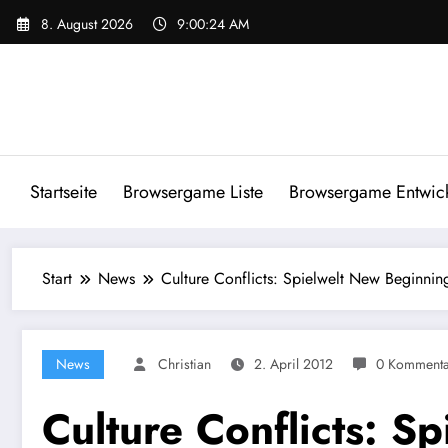
Zum
8. August 2026
9:00:25 AM
Inhalt
springen
Startseite
Browsergame Liste
Browsergame Entwick
Start
News
Culture Conflicts: Spielwelt New Beginning
News
Christian
2. April 2012
0 Kommenta
Culture Conflicts: S