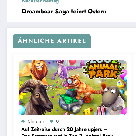
Nächster Beitrag
Dreambear Saga feiert Ostern
ÄHNLICHE ARTIKEL
Christian
0
Auf Zeitreise durch 20 Jahre upjers –
Das Sommerevent in Zoo 2: Animal Park