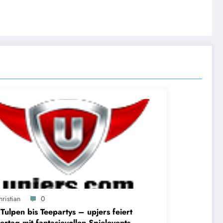
ristian
0
Tulpen bis Teepartys – upjers feiert
ertag mit fantasievollen Spielevents