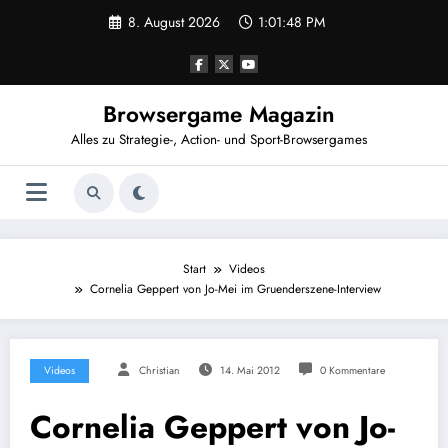
Zum
8. August 2026
1:01:48 PM
Inhalt
springen
Browsergame Magazin
Alles zu Strategie-, Action- und Sport-Browsergames
Start
Videos
Cornelia Geppert von Jo-Mei im Gruenderszene-Interview
Videos
Christian
14. Mai 2012
0 Kommentare
Cornelia Geppert von Jo-