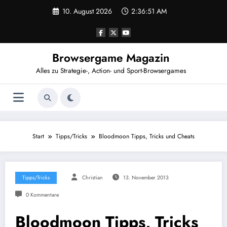
Zum
10. August 2026
2:36:52 AM
Inhalt
springen
Browsergame Magazin
Alles zu Strategie-, Action- und Sport-Browsergames
Start
Tipps/Tricks
Bloodmoon Tipps, Tricks und Cheats
Tipps/Tricks
Christian
13. November 2013
0 Kommentare
Bloodmoon Tipps, Tricks