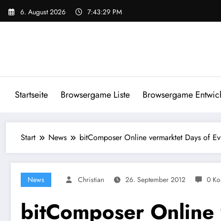
Zum
6. August 2026
7:43:30 PM
Inhalt
springen
Startseite
Browsergame Liste
Browsergame Entwick
Start
News
bitComposer Online vermarktet Days of Evi
News
Christian
26. September 2012
0 Ko
bitComposer Online 