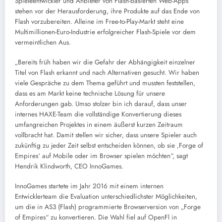
Spieleentwickler und Anbieter von Flash-basierten Web-Apps
stehen vor der Herausforderung, ihre Produkte auf das Ende von
Flash vorzubereiten. Alleine im Free-to-Play-Markt steht eine
Multimillionen-Euro-Industrie erfolgreicher Flash-Spiele vor dem
vermeintlichen Aus.
„Bereits früh haben wir die Gefahr der Abhängigkeit einzelner
Titel von Flash erkannt und nach Alternativen gesucht. Wir haben
viele Gespräche zu dem Thema geführt und mussten feststellen,
dass es am Markt keine technische Lösung für unsere
Anforderungen gab. Umso stolzer bin ich darauf, dass unser
internes HAXE-Team die vollständige Konvertierung dieses
umfangreichen Projektes in einem äußerst kurzen Zeitraum
vollbracht hat. Damit stellen wir sicher, dass unsere Spieler auch
zukünftig zu jeder Zeit selbst entscheiden können, ob sie ‚Forge of
Empires‘ auf Mobile oder im Browser spielen möchten“, sagt
Hendrik Klindworth, CEO InnoGames.
InnoGames startete im Jahr 2016 mit einem internen
Entwicklerteam die Evaluation unterschiedlichster Möglichkeiten,
um die in AS3 (Flash) programmierte Browserversion von „Forge
of Empires“ zu konvertieren. Die Wahl fiel auf OpenFl in