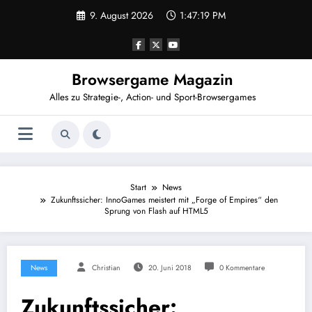
Zum
9. August 2026
1:47:20 PM
Inhalt
springen
Browsergame Magazin
Alles zu Strategie-, Action- und Sport-Browsergames
Start
News
Zukunftssicher: InnoGames meistert mit „Forge of Empires“ den
Sprung von Flash auf HTML5
News
Christian
20. Juni 2018
0 Kommentare
Zukunftssicher: