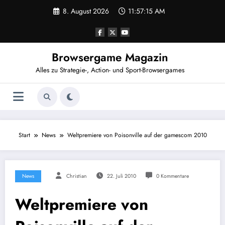
Zum
8. August 2026
11:57:16 AM
Inhalt
springen
Browsergame Magazin
Alles zu Strategie-, Action- und Sport-Browsergames
Start
News
Weltpremiere von Poisonville auf der gamescom 2010
News
Christian
22. Juli 2010
0 Kommentare
Weltpremiere von