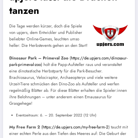
tanzen
Die Tage werden kürzer, doch die Spiele
von upjers, dem Entwickler und Publisher
beliebter Online-Games, leuchten umso
heller: Die Herbstevents gehen an den Start!
D
inosaur Park – Primeval Zoo
(
https://de.upjers.com/dinosaur-
park-primeval-zoo
) holt die Papp-Aufsteller raus und veranstaltet
eine dinotastische Herbstparty für die Park-Besucher.
Brachiosaurus, Velociraptor, Archaeopteryx und viele weitere
Urzeit-Tiere schmücken den Dino-Zoo als Aufsteller und werfen
regelmäßig Blätter ab. Für diese Blätter erhalten die Spieler:innen
ihre Belohnungen – unter anderem einen Emausaurus für
Grasgehege!
Eventzeitraum: 6. – 20. September 2022 (12 Uhr)
My Free Farm 2
(
https://de.upjers.com/my-free-farm-2
) taucht mit
einer echten Perle aus den Tiefen des Meeres auf: Die Geburt der