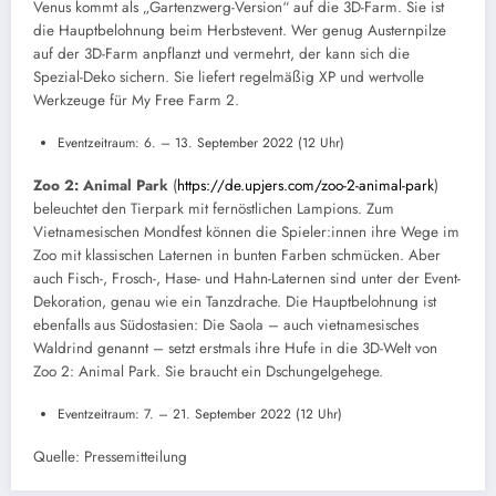
Venus kommt als „Gartenzwerg-Version“ auf die 3D-Farm. Sie ist
die Hauptbelohnung beim Herbstevent. Wer genug Austernpilze
auf der 3D-Farm anpflanzt und vermehrt, der kann sich die
Spezial-Deko sichern. Sie liefert regelmäßig XP und wertvolle
Werkzeuge für My Free Farm 2.
Eventzeitraum: 6. – 13. September 2022 (12 Uhr)
Z
oo 2: Animal Park
(
https://de.upjers.com/zoo-2-animal-park
)
beleuchtet den Tierpark mit fernöstlichen Lampions. Zum
Vietnamesischen Mondfest können die Spieler:innen ihre Wege im
Zoo mit klassischen Laternen in bunten Farben schmücken. Aber
auch Fisch-, Frosch-, Hase- und Hahn-Laternen sind unter der Event-
Dekoration, genau wie ein Tanzdrache. Die Hauptbelohnung ist
ebenfalls aus Südostasien: Die Saola – auch vietnamesisches
Waldrind genannt – setzt erstmals ihre Hufe in die 3D-Welt von
Zoo 2: Animal Park. Sie braucht ein Dschungelgehege.
Eventzeitraum: 7. – 21. September 2022 (12 Uhr)
Quelle: Pressemitteilung