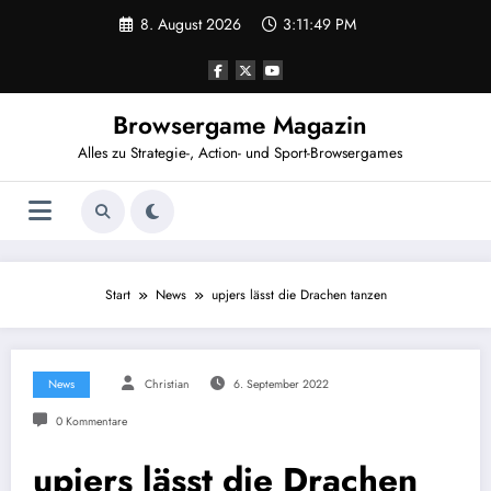
Zum
8. August 2026
3:11:50 PM
Inhalt
springen
Browsergame Magazin
Alles zu Strategie-, Action- und Sport-Browsergames
Start
News
upjers lässt die Drachen tanzen
News
Christian
6. September 2022
0 Kommentare
upjers lässt die Drachen