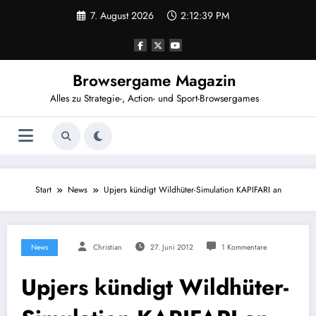
Zum
7. August 2026
2:12:40 PM
Inhalt
springen
Browsergame Magazin
Alles zu Strategie-, Action- und Sport-Browsergames
Start
News
Upjers kündigt Wildhüter-Simulation KAPIFARI an
News
Christian
27. Juni 2012
1 Kommentare
Upjers kündigt Wildhüter-