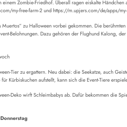
 einem Zombie-Friedhof. Überall ragen eiskalte Händchen aus
s.com/my-free-farm-2 und https://m.upjers.com/de/apps/my-
os Muertos“ zu Halloween vorbei gekommen. Die berühmten 
 Event-Belohnungen. Dazu gehören der Flughund Kalong, de
twoch
een-Tier zu ergattern. Neu dabei: die Seekatze, auch Geis
 für Kürbiskuchen aufstellt, kann sich die Event-Tiere erspie
loween-Deko wirft Schleimbabys ab. Dafür bekommen die Sp
 Donnerstag