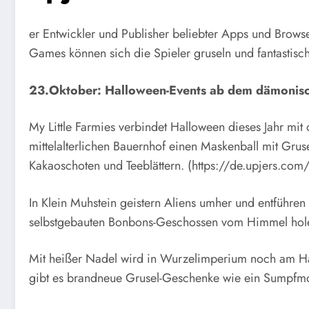
er Entwickler und Publisher beliebter Apps und Brows
Games können sich die Spieler gruseln und fantastisch
23.Oktober: Halloween-Events ab dem dämonisc
My Little Farmies verbindet Halloween dieses Jahr mi
mittelalterlichen Bauernhof einen Maskenball mit Gru
Kakaoschoten und Teeblättern. (https://de.upjers.com/m
In Klein Muhstein geistern Aliens umher und entführe
selbstgebauten Bonbons-Geschossen vom Himmel holen
Mit heißer Nadel wird in Wurzelimperium noch am Hal
gibt es brandneue Grusel-Geschenke wie ein Sumpfmon