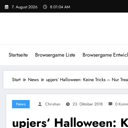
Zum
7. August 2026
8:01:04 AM
Inhalt
springen
Startseite
Browsergame Liste
Browsergame Entwick
Start
News
upjers‘ Halloween: Keine Tricks – Nur Trea
News
Christian
23. Oktober 2018
0 Komm
upjers‘ Halloween: K