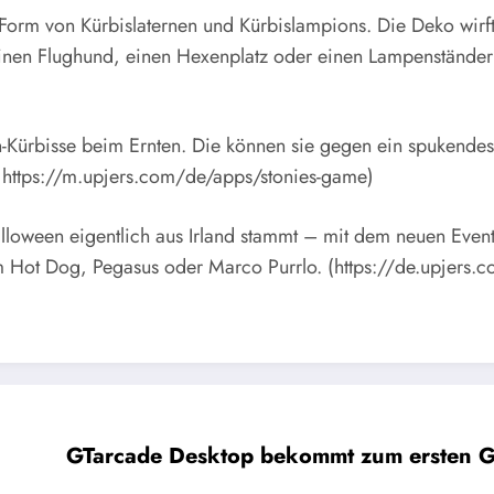
 Form von Kürbislaternen und Kürbislampions. Die Deko wirft
 einen Flughund, einen Hexenplatz oder einen Lampenstände
-Kürbisse beim Ernten. Die können sie gegen ein spukendes 
d https://m.upjers.com/de/apps/stonies-game)
oween eigentlich aus Irland stammt – mit dem neuen Event-T
m Hot Dog, Pegasus oder Marco Purrlo. (https://de.upjers.
GTarcade Desktop bekommt zum ersten Ge