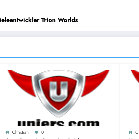
eleentwickler Trion Worlds
Christian
0
Ch