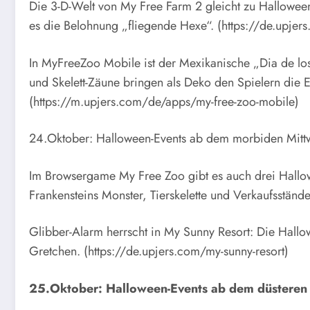
Die 3-D-Welt von My Free Farm 2 gleicht zu Halloween
es die Belohnung „fliegende Hexe“. (https://de.upjer
In MyFreeZoo Mobile ist der Mexikanische „Dia de l
und Skelett-Zäune bringen als Deko den Spielern die
(https://m.upjers.com/de/apps/my-free-zoo-mobile)
24.Oktober: Halloween-Events ab dem morbiden Mit
Im Browsergame My Free Zoo gibt es auch drei Hallow
Frankensteins Monster, Tierskelette und Verkaufsstände
Glibber-Alarm herrscht in My Sunny Resort: Die Hal
Gretchen. (https://de.upjers.com/my-sunny-resort)
25.Oktober: Halloween-Events ab dem düsteren