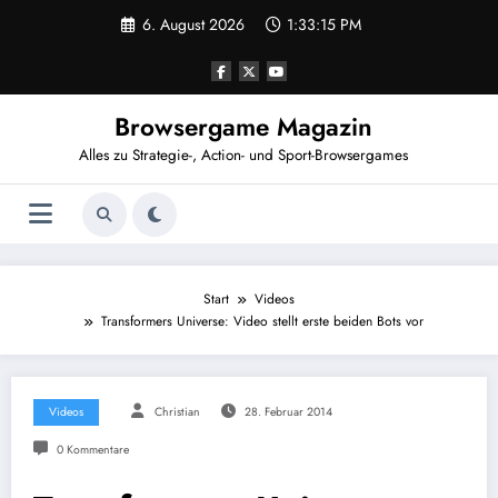
Zum
6. August 2026
1:33:15 PM
Inhalt
springen
Browsergame Magazin
Alles zu Strategie-, Action- und Sport-Browsergames
Start
Videos
Transformers Universe: Video stellt erste beiden Bots vor
Videos
Christian
28. Februar 2014
0 Kommentare