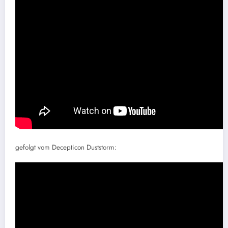
gefolgt vom Decepticon Duststorm: