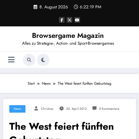
Zum
8. August 2026
6:22:19 PM
Inhalt
springen
Browsergame Magazin
Alles zu Strategie-, Action- und Sport-Browsergames
Start
News
The West feiert fünften Geburtstag
News
Christian
30. April 2013
0 Kommentare
The West feiert fünften