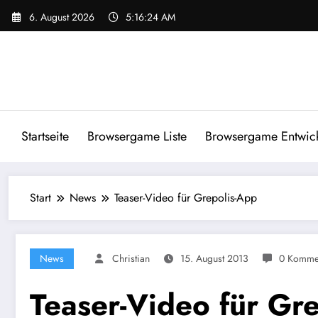
Zum
6. August 2026
5:16:24 AM
Inhalt
springen
Startseite
Browsergame Liste
Browsergame Entwick
Start
News
Teaser-Video für Grepolis-App
News
Christian
15. August 2013
0 Komme
Teaser-Video für Gr