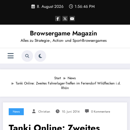
Zum
8. August 2026
1:56:46 PM
Inhalt
springen
Browsergame Magazin
Alles zu Strategie-, Action- und Sport-Browsergames
Start
News
Tanki Online: Zweites Fahrerlager-Treffen im Feriendorf Wildflecken i.d.
Rhön
News
Christian
10. Juni 2014
0 Kommentare
Tanki Online: Zweites