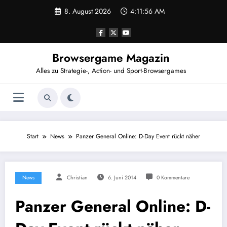
Zum
8. August 2026
4:11:57 AM
Inhalt
springen
Browsergame Magazin
Alles zu Strategie-, Action- und Sport-Browsergames
Start
News
Panzer General Online: D-Day Event rückt näher
News
Christian
6. Juni 2014
0 Kommentare
Panzer General Online: D-