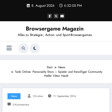
Zum
8. August 2026
6:32:05 PM
Inhalt
springen
Browsergame Magazin
Alles zu Strategie-, Action- und Sport-Browsergames
Start
News
Tanki Online: Personality Story – Spieler und freiwilliger Community-
Helfer Viktor Heidt
News
Christian
11. September 2014
0 Kommentare