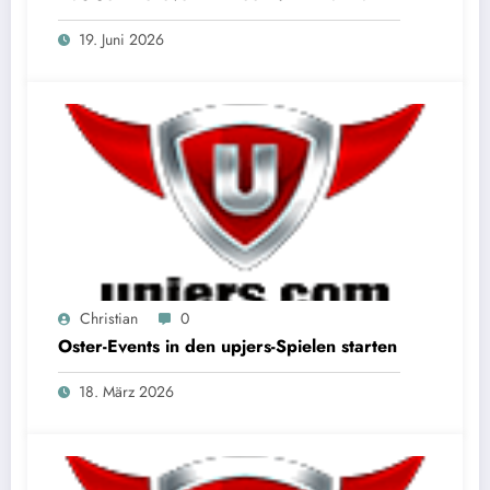
19. Juni 2026
Christian
0
Oster-Events in den upjers-Spielen starten
18. März 2026