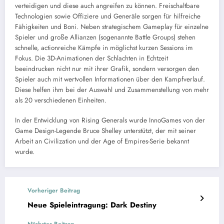
verteidigen und diese auch angreifen zu können. Freischaltbare
Technologien sowie Offiziere und Generäle sorgen für hilfreiche
Fähigkeiten und Boni. Neben strategischem Gameplay für einzelne
Spieler und große Allianzen (sogenannte Battle Groups) stehen
schnelle, actionreiche Kämpfe in möglichst kurzen Sessions im
Fokus. Die 3D-Animationen der Schlachten in Echtzeit
beeindrucken nicht nur mit ihrer Grafik, sondern versorgen den
Spieler auch mit wertvollen Informationen über den Kampfverlauf.
Diese helfen ihm bei der Auswahl und Zusammenstellung von mehr
als 20 verschiedenen Einheiten.
In der Entwicklung von Rising Generals wurde InnoGames von der
Game Design-Legende Bruce Shelley unterstützt, der mit seiner
Arbeit an Civilization und der Age of Empires-Serie bekannt
wurde.
Vorheriger Beitrag
Neue Spieleintragung: Dark Destiny
Nächster Beitrag