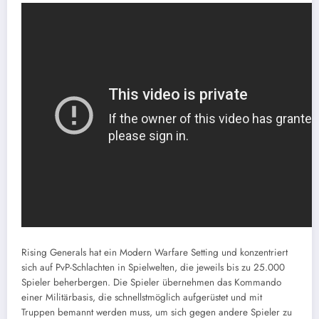
Rising Generals hat ein Modern Warfare Setting und konzentriert
sich auf PvP-Schlachten in Spielwelten, die jeweils bis zu 25.000
Spieler beherbergen. Die Spieler übernehmen das Kommando
einer Militärbasis, die schnellstmöglich aufgerüstet und mit
Truppen bemannt werden muss, um sich gegen andere Spieler zu