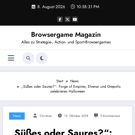
Zum
8. August 2026
10:58:32 PM
Inhalt
springen
Browsergame Magazin
Alles zu Strategie-, Action- und Sport-Browsergames
Start
News
„Süßes oder Saures?“: Forge of Empires, Elvenar und Grepolis
zelebrieren Halloween
News
Christian
15. Oktober 2018
0 Kommentare
„Süßes oder Saures?“: