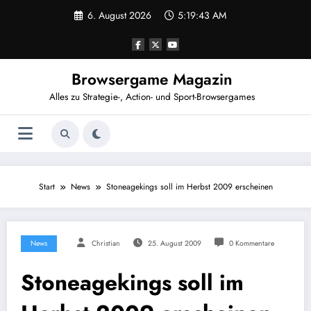
Zum
6. August 2026
5:19:44 AM
Inhalt
springen
Browsergame Magazin
Alles zu Strategie-, Action- und Sport-Browsergames
Start
News
Stoneagekings soll im Herbst 2009 erscheinen
News
Christian
25. August 2009
0 Kommentare
Stoneagekings soll im