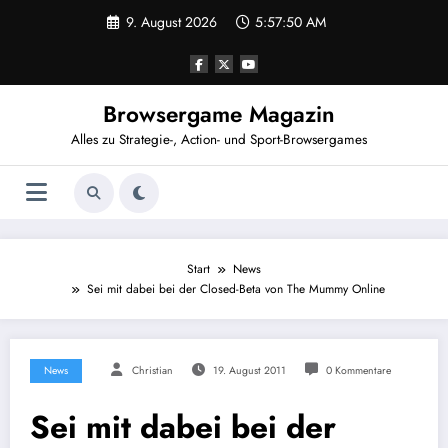
Zum
9. August 2026
5:57:50 AM
Inhalt
springen
Browsergame Magazin
Alles zu Strategie-, Action- und Sport-Browsergames
Start
News
Sei mit dabei bei der Closed-Beta von The Mummy Online
News
Christian
19. August 2011
0 Kommentare
Sei mit dabei bei der