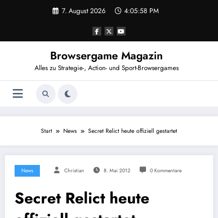
Zum
7. August 2026
4:05:59 PM
Inhalt
springen
Browsergame Magazin
Alles zu Strategie-, Action- und Sport-Browsergames
Start
News
Secret Relict heute offiziell gestartet
News
Christian
8. Mai 2012
0 Kommentare
Secret Relict heute