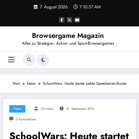
Zum
7. August 2026
7:10:38 AM
Inhalt
springen
Browsergame Magazin
Alles zu Strategie-, Action- und Sport-Browsergames
Start
News
SchoolWars: Heute startet siebte Speedserver-Runde
News
Christian
21. September 2012
0 Kommentare
SchoolWars: Heute startet