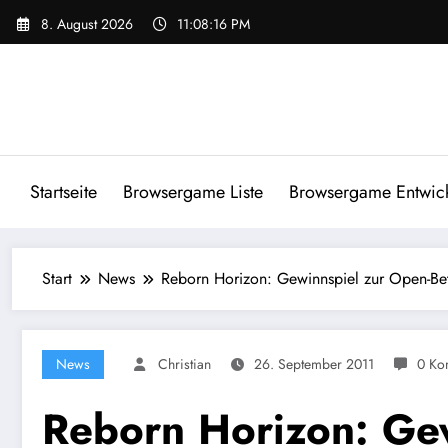
Zum
8. August 2026
11:08:17 PM
Inhalt
springen
Startseite
Browsergame Liste
Browsergame Entwick
Start
News
Reborn Horizon: Gewinnspiel zur Open-Bet
News
Christian
26. September 2011
0 Ko
Reborn Horizon: Gew