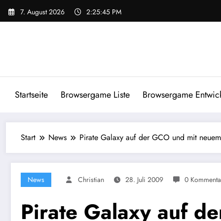
Zum
7. August 2026
2:25:46 PM
Inhalt
springen
Startseite
Browsergame Liste
Browsergame Entwick
Start
News
Pirate Galaxy auf der GCO und mit neuem 
News
Christian
28. Juli 2009
0 Kommenta
Pirate Galaxy auf d