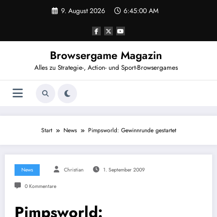
Zum
9. August 2026
6:45:01 AM
Inhalt
springen
Browsergame Magazin
Alles zu Strategie-, Action- und Sport-Browsergames
Start
News
Pimpsworld: Gewinnrunde gestartet
News
Christian
1. September 2009
0 Kommentare
Pimpsworld: