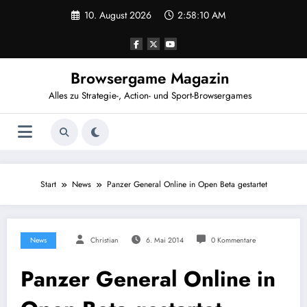
Zum
10. August 2026
2:58:11 AM
Inhalt
springen
Browsergame Magazin
Alles zu Strategie-, Action- und Sport-Browsergames
Start
News
Panzer General Online in Open Beta gestartet
News
Christian
6. Mai 2014
0 Kommentare
Panzer General Online in