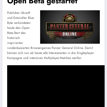
Open Beta gestartet
Publisher Ubisoft
und Entwickler Blue
Byte verkündeten
heute den Open
Beta-Start des
historisch
inspirierten
rundenbasierten Browsergames Panzer General Online. Damit
können sich nun ab heute alle Interessierten in die Singleplayer-
Kampagne und intensiven Multiplayer-Matches werfen.