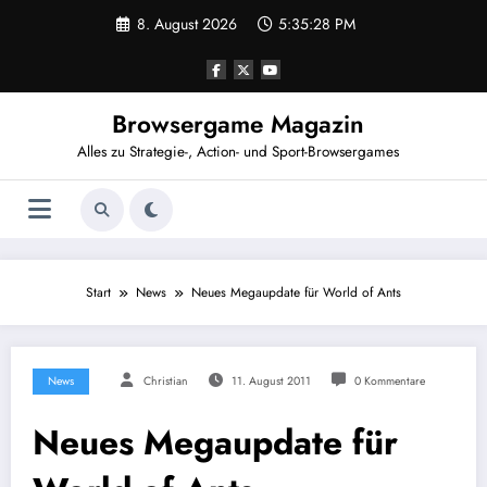
Zum
8. August 2026
5:35:28 PM
Inhalt
springen
Browsergame Magazin
Alles zu Strategie-, Action- und Sport-Browsergames
Start
News
Neues Megaupdate für World of Ants
News
Christian
11. August 2011
0 Kommentare
Neues Megaupdate für