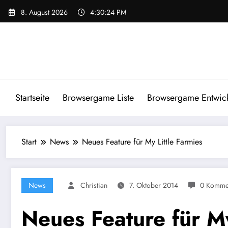
Zum
8. August 2026
4:30:24 PM
Inhalt
springen
Startseite
Browsergame Liste
Browsergame Entwick
Start
News
Neues Feature für My Little Farmies
News
Christian
7. Oktober 2014
0 Komme
Neues Feature für My