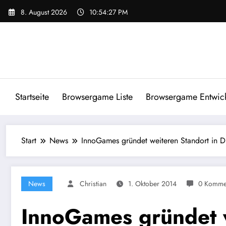
Zum
8. August 2026
10:54:28 PM
Inhalt
springen
Startseite
Browsergame Liste
Browsergame Entwick
Start
News
InnoGames gründet weiteren Standort in D
News
Christian
1. Oktober 2014
0 Komme
InnoGames gründet w