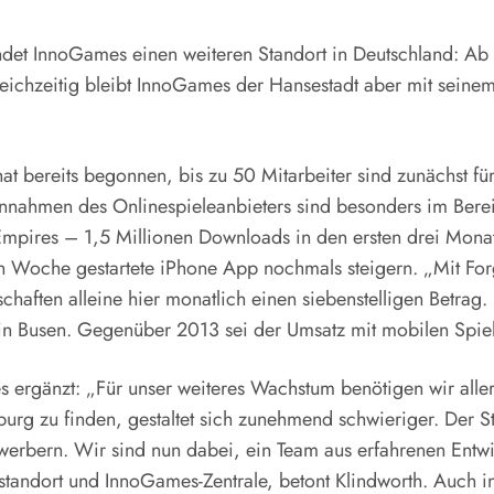
det InnoGames einen weiteren Standort in Deutschland: Ab
eichzeitig bleibt InnoGames der Hansestadt aber mit seinem 
t bereits begonnen, bis zu 50 Mitarbeiter sind zunächst für
nnahmen des Onlinespieleanbieters sind besonders im Berei
f Empires – 1,5 Millionen Downloads in den ersten drei Mona
en Woche gestartete iPhone App nochmals steigern. „Mit For
haften alleine hier monatlich einen siebenstelligen Betrag.
n Busen. Gegenüber 2013 sei der Umsatz mit mobilen Spie
gänzt: „Für unser weiteres Wachstum benötigen wir allerding
g zu finden, gestaltet sich zunehmend schwieriger. Der Stan
ewerbern. Wir sind nun dabei, ein Team aus erfahrenen Ent
andort und InnoGames-Zentrale, betont Klindworth. Auch in