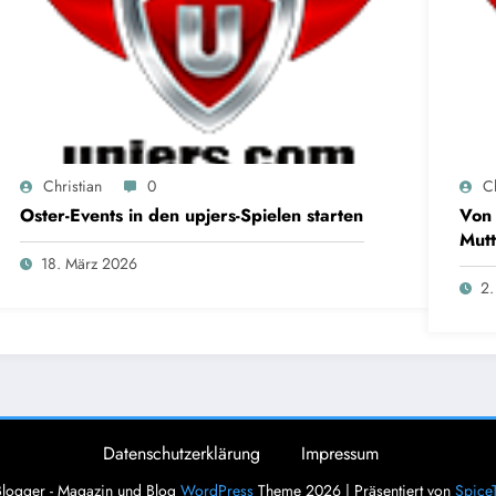
Christian
0
Ch
Oster-Events in den upjers-Spielen starten
Von 
Mutt
18. März 2026
2.
Datenschutzerklärung
Impressum
logger - Magazin und Blog
WordPress
Theme 2026 | Präsentiert von
Spice