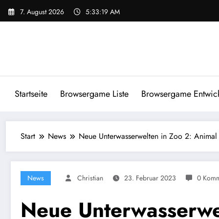
Zum
7. August 2026
5:33:20 AM
Inhalt
springen
Startseite
Browsergame Liste
Browsergame Entwick
Start
News
Neue Unterwasserwelten in Zoo 2: Animal
News
Christian
23. Februar 2023
0 Komm
Neue Unterwasserwel