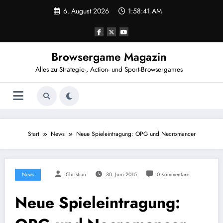
Zum
6. August 2026
1:58:41 AM
Inhalt
springen
Browsergame Magazin
Alles zu Strategie-, Action- und Sport-Browsergames
Start
News
Neue Spieleintragung: OPG und Necromancer
News
Christian
30. Juni 2015
0 Kommentare
Neue Spieleintragung: