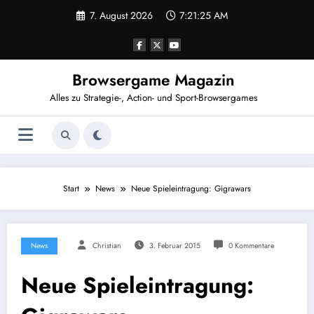
Zum
7. August 2026
7:21:26 AM
Inhalt
springen
Browsergame Magazin
Alles zu Strategie-, Action- und Sport-Browsergames
Start
News
Neue Spieleintragung: Gigrawars
News
Christian
3. Februar 2015
0 Kommentare
Neue Spieleintragung: