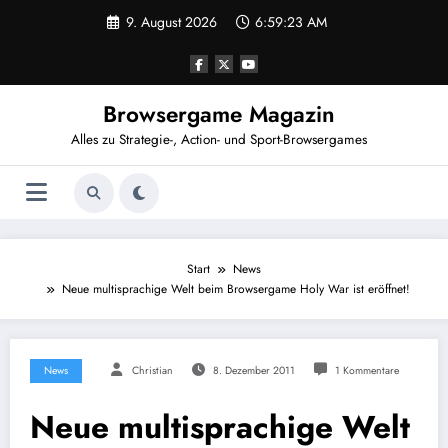
Zum
9. August 2026
6:59:23 AM
Inhalt
springen
Browsergame Magazin
Alles zu Strategie-, Action- und Sport-Browsergames
Start
News
Neue multisprachige Welt beim Browsergame Holy War ist eröffnet!
News
Christian
8. Dezember 2011
1 Kommentare
Neue multisprachige Welt