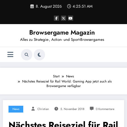
Zum
8. August 2026
4:25:51 AM
Inhalt
springen
Browsergame Magazin
Alles zu Strategie-, Action- und Sport-Browsergames
Start
News
Nächstes Reiseziel für Rail World: Gaming App jetzt auch als
Browsergame verfügbar
News
Christian
5. November 2018
0 Kommentare
Nächstes Reiseziel für Rail