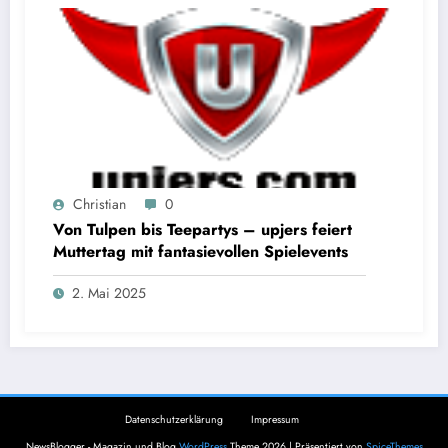
Christian
0
Von Tulpen bis Teepartys – upjers feiert
Muttertag mit fantasievollen Spielevents
2. Mai 2025
Datenschutzerklärung
Impressum
NewsBlogger - Magazin und Blog
WordPress
Theme 2026 | Präsentiert von
SpiceThemes