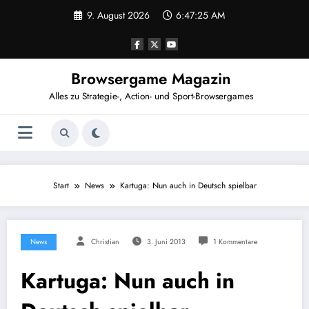
Zum
9. August 2026
6:47:25 AM
Inhalt
springen
Browsergame Magazin
Alles zu Strategie-, Action- und Sport-Browsergames
Start
News
Kartuga: Nun auch in Deutsch spielbar
News
Christian
3. Juni 2013
1 Kommentare
Kartuga: Nun auch in