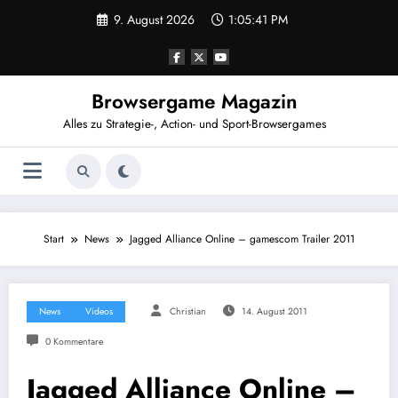
Zum
9. August 2026
1:05:41 PM
Inhalt
springen
Browsergame Magazin
Alles zu Strategie-, Action- und Sport-Browsergames
Start
News
Jagged Alliance Online – gamescom Trailer 2011
News
Videos
Christian
14. August 2011
0 Kommentare
Jagged Alliance Online –