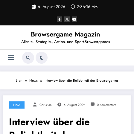
Zum
6. August 2026
2:36:17 AM
Inhalt
springen
Browsergame Magazin
Alles zu Strategie-, Action- und Sport-Browsergames
Start
News
Interview über die Beliebtheit der Browsergames
News
Christian
6. August 2009
0 Kommentare
Interview über die