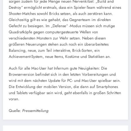
sorgen zudem für jede Menge neuen Nervenkitzel: „Build and
Destroy“ ermöglicht erstmals, dass ein Spieler-Team während eines
Shooter-Matches sowohl Bricks setzen, als auch zerstören kann.
Gleichzeitig gilt es wie gehabt, das Gegnerteam im direkten
Gefecht zu besiegen. Im „Defense“ -Modus müssen sich mutige
Quadratköpfe gegen computergesteuerte Wellen von
verschiedensten Monstern zur Wehr setzen. Neben diesen
größeren Neuerungen stehen auch noch ein überarbeitetes
Balancing, neue, zum Teil interaktive, Brick-Sorten, ein
Achievement-System, neue Items, Kostüme und Statistiken an.
Auch für alle Mac-User hat Infernum gute Neuigkeiten: Die
Browserversion befindet sich in den letzten Vorbereitungen und
wird mit dem nächsten Update für PC- und Mac-User spielbar sein.
Die Entwicklung der mobilen Version, die dann auf Smartphones
und Tablets verfügbar sein wird, geht ebenfalls in großen Schritten
voran.
Quelle:
Pressemitteilung