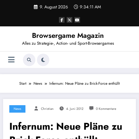
Zum
9. August 2026
9:34:12 AM
Inhalt
springen
Browsergame Magazin
Alles zu Strategie-, Action- und Sport-Browsergames
Start
News
Infernum: Neue Pläne zu Brick-Force enthüllt
News
Christian
4. Juni 2012
0 Kommentare
Infernum: Neue Pläne zu