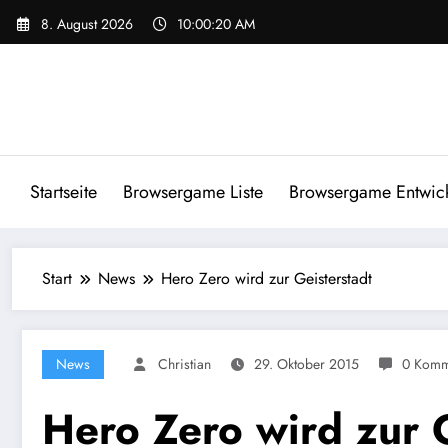
Zum
8. August 2026
10:00:20 AM
Inhalt
springen
Startseite
Browsergame Liste
Browsergame Entwick
Start
News
Hero Zero wird zur Geisterstadt
News
Christian
29. Oktober 2015
0 Komm
Hero Zero wird zur G