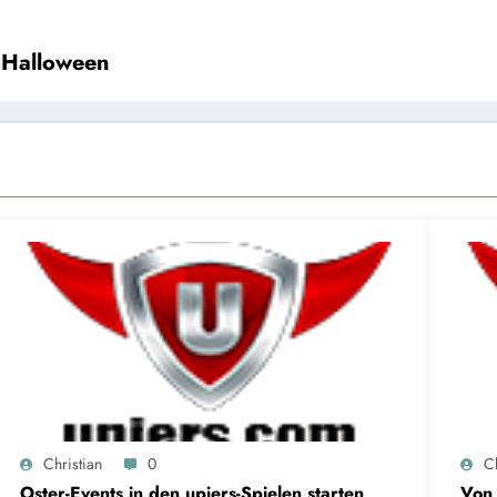
 Halloween
Christian
0
Ch
Oster-Events in den upjers-Spielen starten
Von 