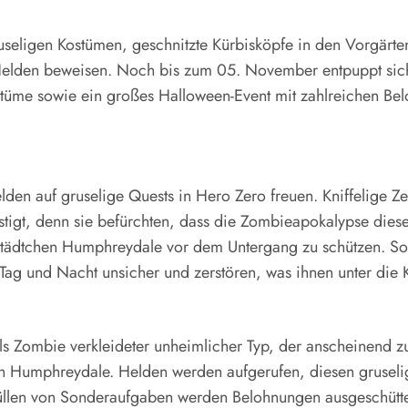
seligen Kostümen, geschnitzte Kürbisköpfe in den Vorgärt
elden beweisen. Noch bis zum 05. November entpuppt sich d
tüme sowie ein großes Halloween-Event mit zahlreichen Belo
en auf gruselige Quests in Hero Zero freuen. Kniffelige Ze
igt, denn sie befürchten, dass die Zombieapokalypse dieses
as Städtchen Humphreydale vor dem Untergang zu schützen.
ag und Nacht unsicher und zerstören, was ihnen unter die
 als Zombie verkleideter unheimlicher Typ, der anscheinend 
en in Humphreydale. Helden werden aufgerufen, diesen gruseli
rfüllen von Sonderaufgaben werden Belohnungen ausgeschütte