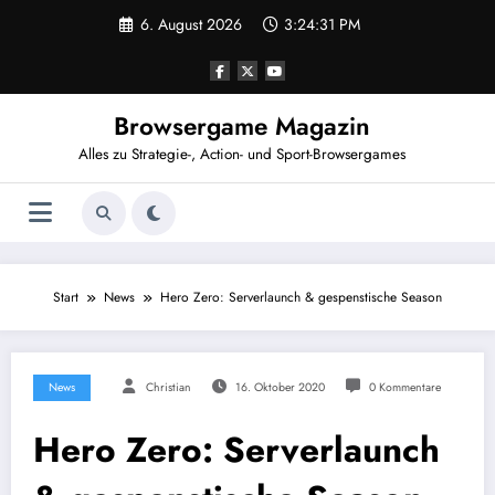
Zum
6. August 2026
3:24:31 PM
Inhalt
springen
Browsergame Magazin
Alles zu Strategie-, Action- und Sport-Browsergames
Start
News
Hero Zero: Serverlaunch & gespenstische Season
News
Christian
16. Oktober 2020
0 Kommentare
Hero Zero: Serverlaunch