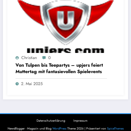
Christian
0
Von Tulpen bis Teepartys – upjers feiert
Muttertag mit fantasievollen Spielevents
2. Mai 2025
Datenschutzerklärung
Impressum
NewsBlogger - Magazin und Blog
WordPress
Theme 2026 | Präsentiert von
SpiceThemes