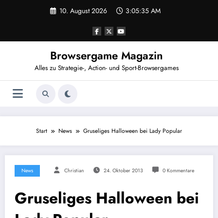
Zum
10. August 2026
3:05:35 AM
Inhalt
springen
Browsergame Magazin
Alles zu Strategie-, Action- und Sport-Browsergames
Start
News
Gruseliges Halloween bei Lady Popular
News
Christian
24. Oktober 2013
0 Kommentare
Gruseliges Halloween bei