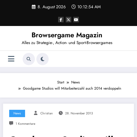
Zum
8. August 2026
10:12:55 AM
Inhalt
springen
Browsergame Magazin
Alles zu Strategie-, Action- und Sport-Browsergames
Start
News
Goodgame Studios will Mitarbeiterzahl auch 2014 verdoppeln
News
Christian
28. November 2013
1 Kommentare