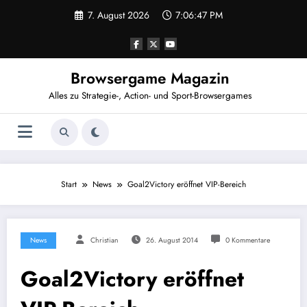
Zum
7. August 2026
7:06:48 PM
Inhalt
springen
Browsergame Magazin
Alles zu Strategie-, Action- und Sport-Browsergames
Start
News
Goal2Victory eröffnet VIP-Bereich
News
Christian
26. August 2014
0 Kommentare
Goal2Victory eröffnet